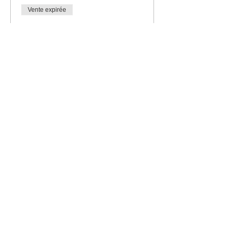
Vente expirée
Type de billet
Entrée étudiant
Prix
15,00 CHF
Vente expirée
Type de billet
Entrée AVS/AI/Chômeur
Prix
25,00 CHF