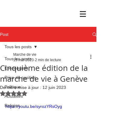
Post
Tous les posts
Marche de vie
Tous les posts
15 mai 2023
2 min de lecture
Cinquième édition de la
Événements
marche de vie à Genève
Prise de position
Politique
Dernière mise à jour :
12 juin 2023
Noté NaN étoiles sur 5.
Actualités
Religion
https://youtu.be/syrozYRsOyg