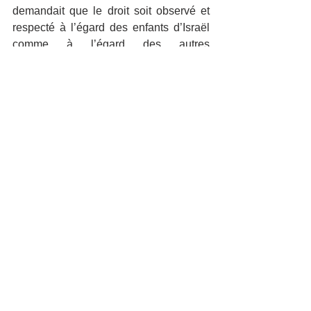
demandait que le droit soit observé et 
respecté à l’égard des enfants d’Israël 
comme à l’égard des autres 
communautés, ce qui était contredit par 
les résolutions de l’ONU. Il est vrai que 
souvent sous couvert d’antisionisme – 
afin de délégitimer l’existence de l’Etat 
hébreu – c’est une nouvelle forme 
d’antisémitisme qui dévoile son hideux 
visage. L’American jewish comitee 
écrivait récemment au St Siège, se 
félicitant que la position catholique 
envers les juifs et Israël était désormais, 
sans ambiguïté, non-discriminatoire et 
opposée à tous les anciens préjugés. 
Au nom du Vatican, le cardinal Parolin 
déclara : « J’espère que  plus la 
fraternité, l’amitié sociale et le dialogue 