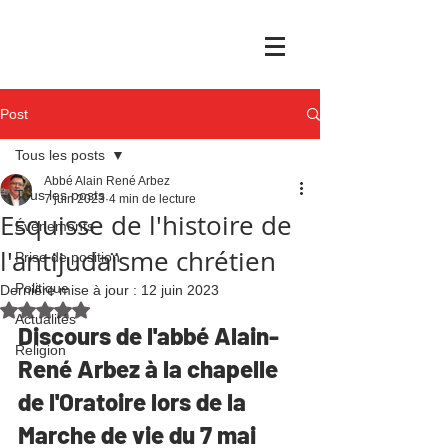
Post
Tous les posts
Abbé Alain René Arbez
Tous les posts
7 juin 2023
4 min de lecture
Esquisse de l'histoire de
Événements
l'antijudaïsme chrétien
Prise de position
Politique
Dernière mise à jour :
12 juin 2023
Noté NaN étoiles sur 5.
Actualités
Discours de l'abbé Alain-
Religion
René Arbez à la chapelle 
de l'Oratoire lors de la 
Marche de vie du 7 mai 