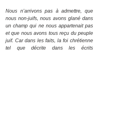
Nous n’arrivons pas à admettre, que 
nous non-juifs, nous avons glané dans 
un champ qui ne nous appartenait pas 
et que nous avons tous reçu du peuple 
juif. Car dans les faits, la foi chrétienne 
tel que décrite dans les écrits 
apostoliques n’a pas de racine juive, 
elle était une foi juive parmi d’autres. 
Tous ce que nous croyons, lisons, 
prions, nos références, notre espérance, 
tout absolument tout vient du peuple 
juif. En adhérant à cette foi, en réalité, 
nous avons été joints à une histoire qui 
ne s’est jamais interrompue, celle du 
peuple juif.
Pouvons-nous entendre cela ? Cela 
nous ne donne-t-il pas une 