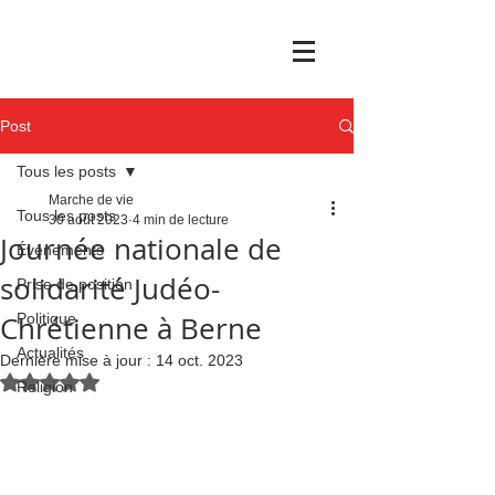
Post
Tous les posts
Marche de vie
Tous les posts
30 août 2023
4 min de lecture
Journée nationale de
Événements
solidarité Judéo-
Prise de position
Chrétienne à Berne
Politique
Actualités
Dernière mise à jour :
14 oct. 2023
Noté NaN étoiles sur 5.
Religion