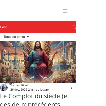
Post
Tous les posts
Tous les posts
Événements
Prise de position
Politique
Actualités
Religion
Richard Pittet
26 déc. 2025
2 min de lecture
Le Complot du siècle (et
des deux précédents